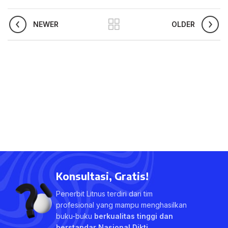
NEWER
OLDER
Konsultasi, Gratis!
Penerbit Litnus terdiri dari tim
profesional yang mampu menghasilkan
buku-buku
berkualitas tinggi dan
berstandar Nasional Dikti
.