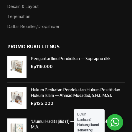
Desain & Layout
Terjemahan
Daftar Reseller/Dropshiper
PROMO BUKU LITNUS
Pengantar Ilmu Pendidikan — Suprapno dkk
Rp
119.000
Hukum Perikatan Pendekatan Hukum Positif dan
Hukum Islam — Ahmad Musadad, S.H.I., M.S.I.
Rp
125.000
Butuh
bantuan?
‘Ulumul Hadits Jilid (1) — Dr. Nur Baety Sofyan, Lc.,
Hubungi kami
M.A.
sekarang!