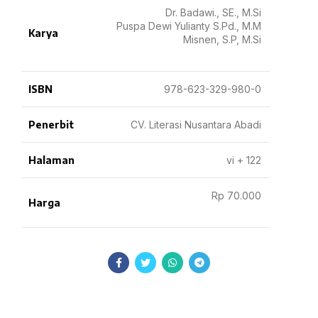
Dr. Badawi., SE., M.Si
Puspa Dewi Yulianty S.Pd., M.M
Karya
Misnen, S.P, M.Si
ISBN
978-623-329-980-0
Penerbit
CV. Literasi Nusantara Abadi
Halaman
vi + 122
Rp 70.000
Harga