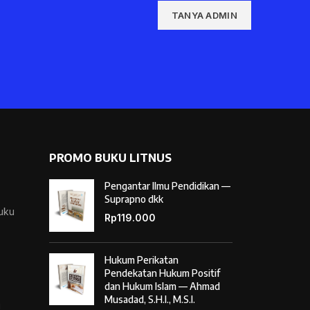
TANYA ADMIN
PROMO BUKU LITNUS
Pengantar Ilmu Pendidikan —
Suprapno dkk
Buku
Rp
119.000
Hukum Perikatan
Pendekatan Hukum Positif
dan Hukum Islam — Ahmad
Musadad, S.H.I., M.S.I.
i