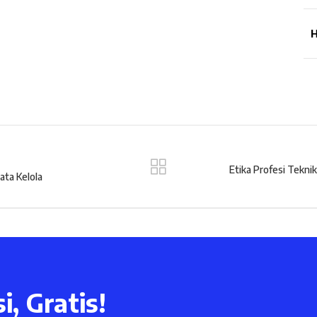
H
Etika Profesi Tekni
ata Kelola
i, Gratis!