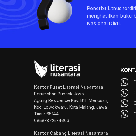
Penerbit Litnus terdi
menghasilkan buku-
Nasional Dikti
.
KONT
C
Kantor Pusat Literasi Nusantara
C
Perumahan Puncak Joyo
Agung
Residence Kav. B11, Merjosari,
C
Kec. Lowokwaru, Kota Malang, Jawa
Timur 65144.
C
0858-8725-4603
Kantor Cabang Literasi Nusantara