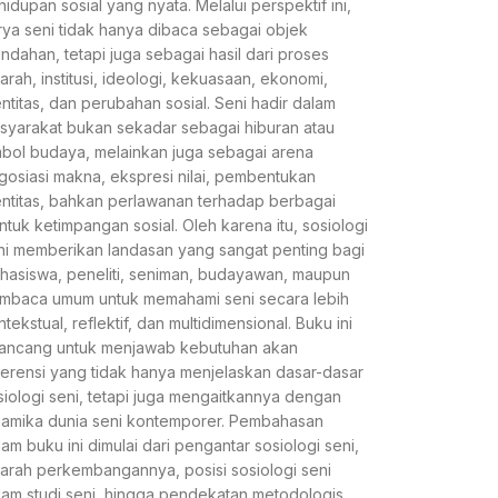
hidupan sosial yang nyata. Melalui perspektif ini,
rya seni tidak hanya dibaca sebagai objek
indahan, tetapi juga sebagai hasil dari proses
jarah, institusi, ideologi, kekuasaan, ekonomi,
entitas, dan perubahan sosial. Seni hadir dalam
syarakat bukan sekadar sebagai hiburan atau
mbol budaya, melainkan juga sebagai arena
gosiasi makna, ekspresi nilai, pembentukan
entitas, bahkan perlawanan terhadap berbagai
ntuk ketimpangan sosial. Oleh karena itu, sosiologi
ni memberikan landasan yang sangat penting bagi
hasiswa, peneliti, seniman, budayawan, maupun
mbaca umum untuk memahami seni secara lebih
tekstual, reflektif, dan multidimensional. Buku ini
rancang untuk menjawab kebutuhan akan
ferensi yang tidak hanya menjelaskan dasar-dasar
siologi seni, tetapi juga mengaitkannya dengan
namika dunia seni kontemporer. Pembahasan
lam buku ini dimulai dari pengantar sosiologi seni,
jarah perkembangannya, posisi sosiologi seni
lam studi seni, hingga pendekatan metodologis