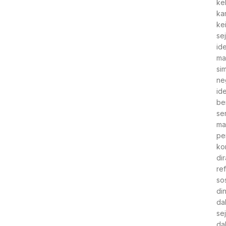
ke
ka
ke
se
id
ma
si
ne
id
be
se
ma
pe
kon
di
re
so
di
da
se
da