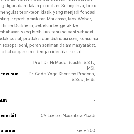
ng digunakan dalam penelitian. Selanjutnya, buku
i mengulas teori-teori klasik yang menjadi fondasi
nting, seperti pemikiran Marxisme, Max Weber,
n Émile Durkheim, sebelum bergerak ke
mbahasan yang lebih luas tentang seni sebagai
oduk sosial, produksi dan distribusi seni, konsumsi
n resepsi seni, peran seniman dalam masyarakat,
rta hubungan seni dengan identitas sosial.
Prof. Dr. Ni Made Ruastiti, S.ST.,
MSi.
enyusun
Dr. Gede Yoga Kharisma Pradana,
S.Sos., M.Si.
SBN
-
enerbit
CV Literasi Nusantara Abadi
Halaman
xiv + 260