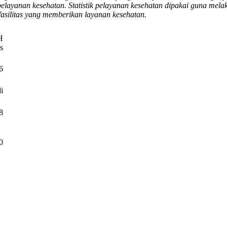
elayanan kesehatan. Statistik pelayanan kesehatan dipakai guna mel
fasilitas yang memberikan layanan kesehatan.
H
s
6
i
8
0