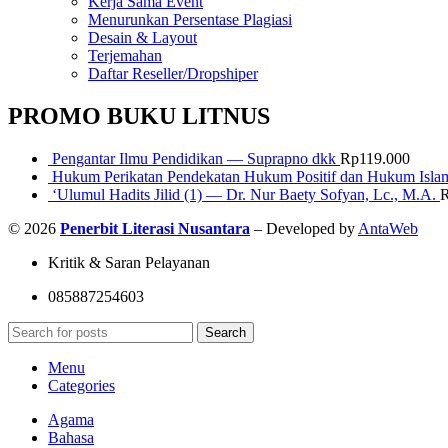
Kerja Sama Event
Menurunkan Persentase Plagiasi
Desain & Layout
Terjemahan
Daftar Reseller/Dropshiper
PROMO BUKU LITNUS
Pengantar Ilmu Pendidikan — Suprapno dkk
Rp
119.000
Hukum Perikatan Pendekatan Hukum Positif dan Hukum Isla
‘Ulumul Hadits Jilid (1) — Dr. Nur Baety Sofyan, Lc., M.A.
© 2026
Penerbit Literasi Nusantara
– Developed by
AntaWeb
Kritik & Saran Pelayanan
085887254603
Search
Menu
Categories
Agama
Bahasa