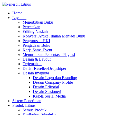
Home
Layanan
Menerbitkan Buku
Percetakan
Editing Naskah
Konversi Artikel Ilmiah Menjadi Buku
Pengurusan HKI
Pengadaan Buku
Kerja Sama Event
Menurunkan Persentase Plagiasi
Desain & Layout
Terjemahan
Daftar Reseller/Dropshiper
Desain Imajikita
Desain Logo dan Branding
Desain Company Profile
Desain Editorial
Desain Stasioneri
Kelola Sosial Media
Sistem Penerbitan
Produk Litnus
Semua Produk
Kurikulum Merdeka