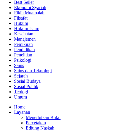
Best Seller
Ekonomi Syariah
Fikih Muamalah
Filsafat
Hukum
Hukum Islam
Kesehatan
Manajemen
Pemikiran
Pendidikan
Penelitian
Psikologi
Sains
Sains dan Teknologi
Sejarah
Sosial Budaya
Sosial Politik
Teologi
Umum
Home
Layanan
Menerbitkan Buku
Percetakan
Editing Naskah