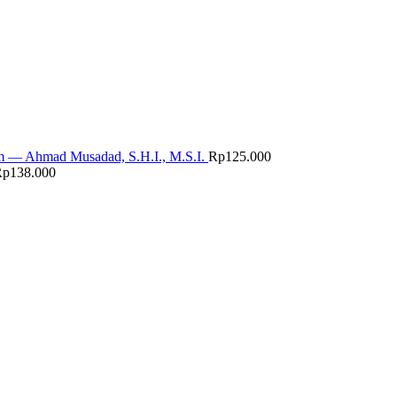
m — Ahmad Musadad, S.H.I., M.S.I.
Rp
125.000
Rp
138.000