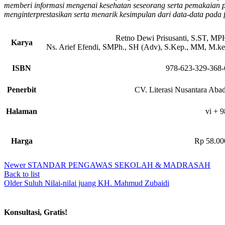
memberi informasi mengenai kesehatan seseorang serta pemakaian p
menginterprestasikan serta menarik kesimpulan dari data-data pada 
Retno Dewi Prisusanti, S.ST, MP
Karya
Ns. Arief Efendi, SMPh., SH (Adv), S.Kep., MM, M.ke
ISBN
978-623-329-368-
Penerbit
CV. Literasi Nusantara Abad
Halaman
vi + 9
Harga
Rp 58.00
Newer
STANDAR PENGAWAS SEKOLAH & MADRASAH
Back to list
Older
Suluh Nilai-nilai juang KH. Mahmud Zubaidi
Konsultasi, Gratis!