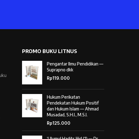
PROMO BUKU LITNUS
Pengantar Ilmu Pendidikan —
Suprapno dkk
Buku
Rp
119.000
Hukum Perikatan
Pendekatan Hukum Positif
dan Hukum Islam — Ahmad
Musadad, S.H.I., M.S.I.
i
Rp
125.000
‘Ulumul Hadits Jilid (1) — Dr.