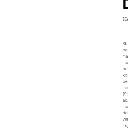
(E
St
pa
ma
me
pe
kon
pe
me
(S
ak
me
da
ya
Tu