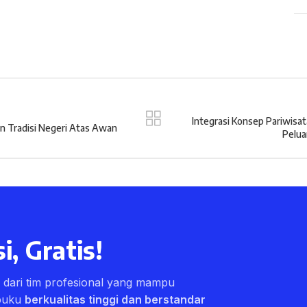
Integrasi Konsep Pariwisa
an Tradisi Negeri Atas Awan
Pelua
i, Gratis!
ri dari tim profesional yang mampu
buku
berkualitas tinggi dan berstandar