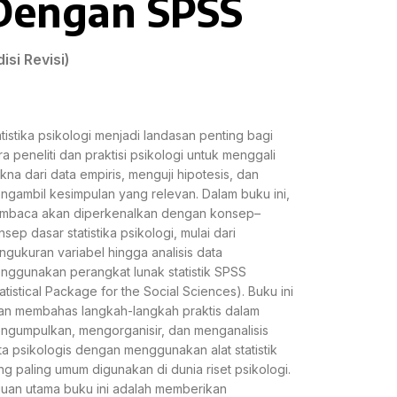
Dengan SPSS
disi Revisi)
atistika psikologi menjadi landasan penting bagi
ra peneliti dan praktisi psikologi untuk menggali
kna dari data empiris, menguji hipotesis, dan
ngambil kesimpulan yang relevan. Dalam buku ini,
mbaca akan diperkenalkan dengan konsep–
sep dasar statistika psikologi, mulai dari
ngukuran variabel hingga analisis data
nggunakan perangkat lunak statistik SPSS
tatistical Package for the Social Sciences). Buku ini
an membahas langkah-langkah praktis dalam
ngumpulkan, mengorganisir, dan menganalisis
ta psikologis dengan menggunakan alat statistik
ng paling umum digunakan di dunia riset psikologi.
juan utama buku ini adalah memberikan