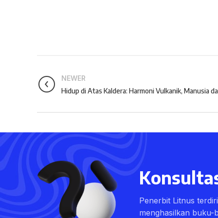
NEWER
Hidup di Atas Kaldera: Harmoni Vulkanik, Manusia d
Konsultas
Penerbit Litnus terdi
menghasilkan buku-