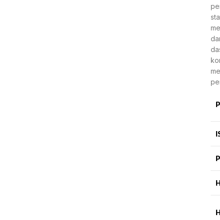
pe
st
me
da
da
ko
me
per
P
I
P
H