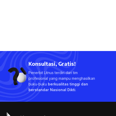
Konsultasi, Gratis!
Penerbit Litnus terdiri dari tim
profesional yang mampu menghasilkan
buku-buku
berkualitas tinggi dan
berstandar Nasional Dikti
.