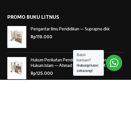
PROMO BUKU LITNUS
Pengantar Ilmu Pendidikan — Suprapno dkk
Rp
119.000
Butuh
Hukum Perikatan Pendekatan Hukum Positif dan
bantuan?
Hukum Islam — Ahmad Musadad, S.H.I., M.S.I.
Hubungi kami
sekarang!
Rp
125.000
‘Ulumul Hadits Jilid (1) — Dr. Nur Baety Sofyan, Lc.,
M.A.
Rp
138.000
© 2026
Penerbit Literasi Nusantara
– Developed by
AntaWeb