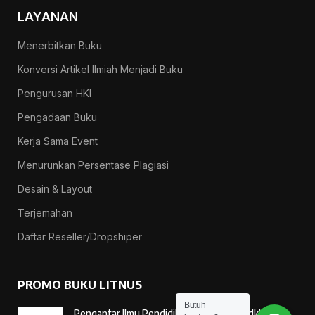
LAYANAN
Menerbitkan Buku
Konversi Artikel Ilmiah Menjadi Buku
Pengurusan HKI
Pengadaan Buku
Kerja Sama Event
Menurunkan Persentase Plagiasi
Desain & Layout
Terjemahan
Daftar Reseller/Dropshiper
PROMO BUKU LITNUS
Butuh
Pengantar Ilmu Pendidikan — Suprapno dkk