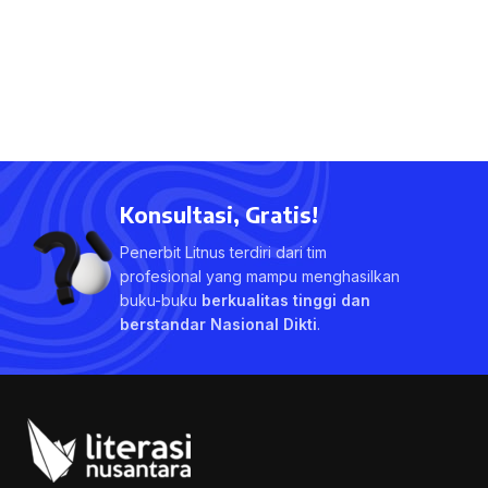
Konsultasi, Gratis!
Penerbit Litnus terdiri dari tim
profesional yang mampu menghasilkan
buku-buku
berkualitas tinggi dan
berstandar Nasional Dikti
.