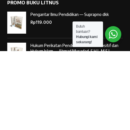
PROMO BUKU LITNUS
Pengantar Ilmu Pendidikan — Suprapno dkk
Rp
119.000
Butuh
bantuan?
Hubungi kami
sekarang!
Hukum Perikatan Pendekatan Hukum Positif dan
Hukum Islam — Ahmad Musadad, S.H.I., M.S.I.
Rp
125.000
‘Ulumul Hadits Jilid (1) — Dr. Nur Baety Sofyan, Lc.,
M.A.
Rp
138.000
© 2026
Penerbit Literasi Nusantara
– Developed by
AntaWeb
Kritik & Saran Pelayanan
085887254603