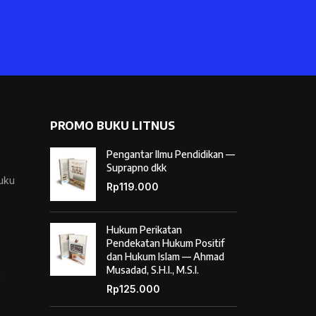
PROMO BUKU LITNUS
Pengantar Ilmu Pendidikan —
Suprapno dkk
Buku
Rp
119.000
Hukum Perikatan
Pendekatan Hukum Positif
dan Hukum Islam — Ahmad
Musadad, S.H.I., M.S.I.
i
Rp
125.000