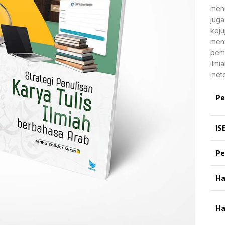
menu
juga
keju
meny
pem
ilmi
meto
Pe
IS
Pe
Ha
Ha