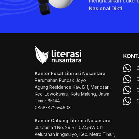
menghasilkan buku-
Nasional Dikti
.
KONT
C
Kantor Pusat Literasi Nusantara
C
Perumahan Puncak Joyo
Agung
Residence Kav. B11, Merjosari,
C
Kec. Lowokwaru, Kota Malang, Jawa
Timur 65144.
C
0858-8725-4603
Kantor Cabang Literasi Nusantara
Jl. Utama 1 No. 29 RT 024/RW 011.
Kelurahan Iringmulyo, Kec. Metro Timur,