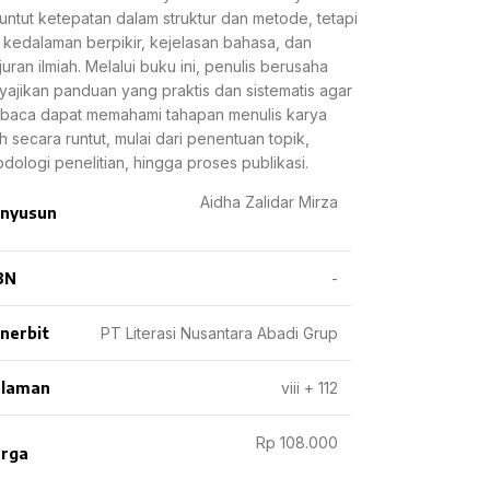
ntut ketepatan dalam struktur dan metode, tetapi
 kedalaman berpikir, kejelasan bahasa, dan
juran ilmiah. Melalui buku ini, penulis berusaha
ajikan panduan yang praktis dan sistematis agar
baca dapat memahami tahapan menulis karya
ah secara runtut, mulai dari penentuan topik,
dologi penelitian, hingga proses publikasi.
Aidha Zalidar Mirza
nyusun
BN
-
nerbit
PT Literasi Nusantara Abadi Grup
laman
viii + 112
Rp 108.000
rga