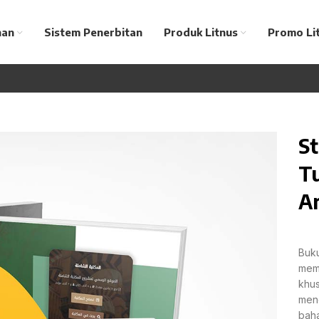
nan
Sistem Penerbitan
Produk Litnus
Promo Li
St
Tu
A
Buku
memp
khus
men
baha