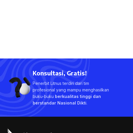
Konsultasi, Gratis!
Penerbit Litnus terdiri dari tim
profesional yang mampu menghasilkan
buku-buku
berkualitas tinggi dan
berstandar Nasional Dikti
.