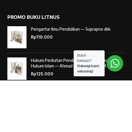
PROMO BUKU LITNUS
Pengantar Ilmu Pendidikan — Suprapno dkk
Rp
119.000
Butuh
Hukum Perikatan Pendekatan Hukum Positif dan
bantuan?
Hukum Islam — Ahmad Musadad, S.H.I., M.S.I.
Hubungi kami
sekarang!
Rp
125.000
‘Ulumul Hadits Jilid (1) — Dr. Nur Baety Sofyan, Lc.,
M.A.
Rp
138.000
© 2026
Penerbit Literasi Nusantara
– Developed by
AntaWeb