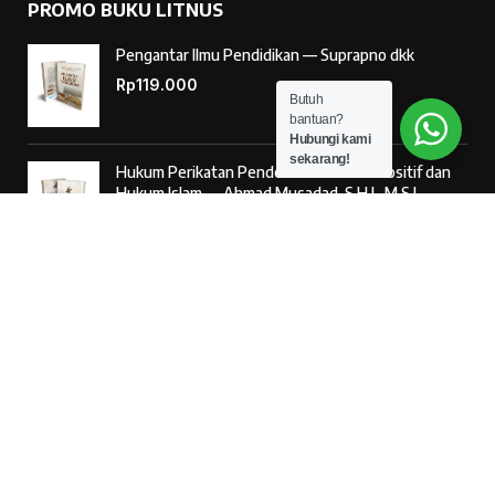
PROMO BUKU LITNUS
Pengantar Ilmu Pendidikan — Suprapno dkk
Rp
119.000
Butuh
bantuan?
Hubungi kami
sekarang!
Hukum Perikatan Pendekatan Hukum Positif dan
Hukum Islam — Ahmad Musadad, S.H.I., M.S.I.
Rp
125.000
‘Ulumul Hadits Jilid (1) — Dr. Nur Baety Sofyan, Lc.,
M.A.
Rp
138.000
© 2026
Penerbit Literasi Nusantara
– Developed by
AntaWeb
Kritik & Saran Pelayanan
085887254603