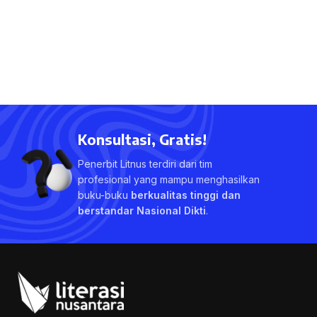
Konsultasi, Gratis!
Penerbit Litnus terdiri dari tim
profesional yang mampu menghasilkan
buku-buku
berkualitas tinggi dan
berstandar Nasional Dikti
.