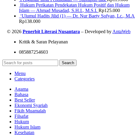
Hukum Perikatan Pendekatan Hukum Positif dan Hukum
Islam — Ahmad Musadad, S.H.I., M.S.I.
Rp
125.000
‘Ulumul Hadits Jilid (1) — Dr. Nur Baety Sofyan, Lc., M.A
Rp
138.000
© 2026
Penerbit Literasi Nusantara
– Developed by
AntaWeb
Kritik & Saran Pelayanan
085887254603
Search
Menu
Categories
Agama
Bahasa
Best Seller
Ekonomi Syariah
Fikih Muamalah
Filsafat
Hukum
Hukum Islam
Kesehatan