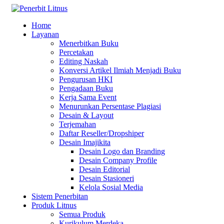
Home
Layanan
Menerbitkan Buku
Percetakan
Editing Naskah
Konversi Artikel Ilmiah Menjadi Buku
Pengurusan HKI
Pengadaan Buku
Kerja Sama Event
Menurunkan Persentase Plagiasi
Desain & Layout
Terjemahan
Daftar Reseller/Dropshiper
Desain Imajikita
Desain Logo dan Branding
Desain Company Profile
Desain Editorial
Desain Stasioneri
Kelola Sosial Media
Sistem Penerbitan
Produk Litnus
Semua Produk
Kurikulum Merdeka