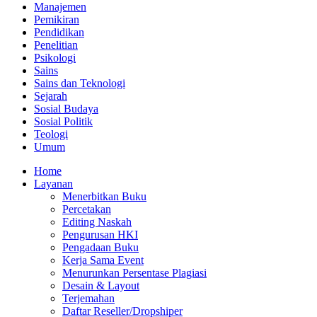
Manajemen
Pemikiran
Pendidikan
Penelitian
Psikologi
Sains
Sains dan Teknologi
Sejarah
Sosial Budaya
Sosial Politik
Teologi
Umum
Home
Layanan
Menerbitkan Buku
Percetakan
Editing Naskah
Pengurusan HKI
Pengadaan Buku
Kerja Sama Event
Menurunkan Persentase Plagiasi
Desain & Layout
Terjemahan
Daftar Reseller/Dropshiper