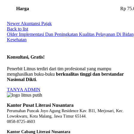
Harga
Rp 75.
Newer
Akuntansi Pajak
Back to list
Older
Implementasi Dan Peningkatan Kualitas Pelayanan Di Bida
Kesehatan
Konsultasi, Gratis!
Penerbit Litnus terdiri dari tim profesional yang mampu
menghasilkan buku-buku
berkualitas tinggi dan berstandar
Nasional Dikti
.
TANYA ADMIN
Kantor Pusat Literasi Nusantara
Perumahan Puncak Joyo Agung
Residence Kav. B11, Merjosari, Kec.
Lowokwaru, Kota Malang, Jawa Timur 65144.
0858-8725-4603
Kantor Cabang Literasi Nusantara