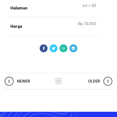
xvi + 92
Halaman
Rp 74.000
Harga
NEWER
OLDER