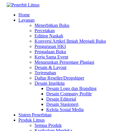
Home
Layanan
Menerbitkan Buku
Percetakan
Editing Naskah
Konversi Artikel Ilmiah Menjadi Buku
Pengurusan HKI
Pengadaan Buku
Kerja Sama Event
Menurunkan Persentase Plagiasi
Desain & Layout
Terjemahan
Daftar Reseller/Dropshiper
Desain Imajikita
Desain Logo dan Branding
Desain Company Profile
Desain Editorial
Desain Stasioneri
Kelola Sosial Media
Sistem Penerbitan
Produk Litnus
Semua Produk
Kurikulum Merdeka