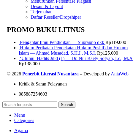
Menurunkan Persentase Plagiasi
Desain & Layout
Terjemahan
Daftar Reseller/Dropshiper
PROMO BUKU LITNUS
Pengantar Ilmu Pendidikan — Suprapno dkk
Rp
119.000
Hukum Perikatan Pendekatan Hukum Positif dan Hukum
Islam — Ahmad Musadad, S.H.I., M.S.I.
Rp
125.000
‘Ulumul Hadits Jilid (1) — Dr. Nur Baety Sofyan, Lc., M.A
Rp
138.000
© 2026
Penerbit Literasi Nusantara
– Developed by
AntaWeb
Kritik & Saran Pelayanan
085887254603
Search
Menu
Categories
Agama