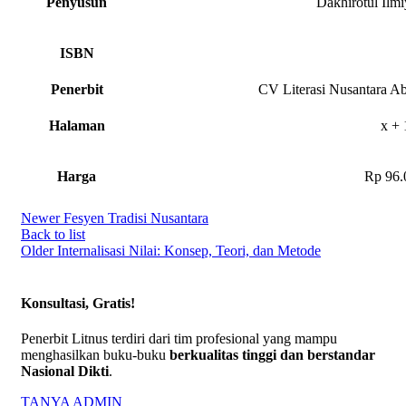
Penyusun
Dakhirotul Ilm
ISBN
Penerbit
CV Literasi Nusantara A
Halaman
x + 
Harga
Rp 96.
Newer
Fesyen Tradisi Nusantara
Back to list
Older
Internalisasi Nilai: Konsep, Teori, dan Metode
Konsultasi, Gratis!
Penerbit Litnus terdiri dari tim profesional yang mampu
menghasilkan buku-buku
berkualitas tinggi dan berstandar
Nasional Dikti
.
TANYA ADMIN