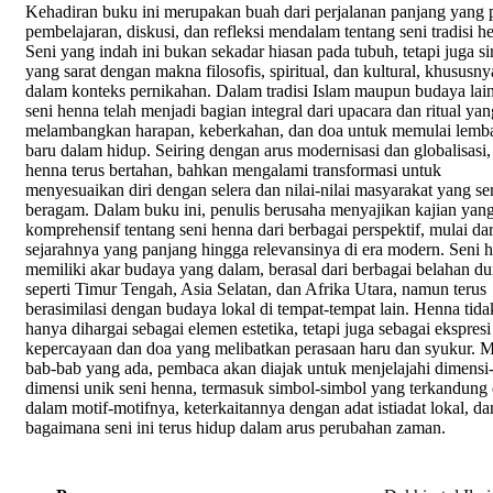
Kehadiran buku ini merupakan buah dari perjalanan panjang yang
pembelajaran, diskusi, dan refleksi mendalam tentang seni tradisi h
Seni yang indah ini bukan sekadar hiasan pada tubuh, tetapi juga s
yang sarat dengan makna filosofis, spiritual, dan kultural, khususny
dalam konteks pernikahan. Dalam tradisi Islam maupun budaya lai
seni henna telah menjadi bagian integral dari upacara dan ritual yan
melambangkan harapan, keberkahan, dan doa untuk memulai lemb
baru dalam hidup. Seiring dengan arus modernisasi dan globalisasi,
henna terus bertahan, bahkan mengalami transformasi untuk
menyesuaikan diri dengan selera dan nilai-nilai masyarakat yang s
beragam. Dalam buku ini, penulis berusaha menyajikan kajian yan
komprehensif tentang seni henna dari berbagai perspektif, mulai dar
sejarahnya yang panjang hingga relevansinya di era modern. Seni 
memiliki akar budaya yang dalam, berasal dari berbagai belahan du
seperti Timur Tengah, Asia Selatan, dan Afrika Utara, namun terus
berasimilasi dengan budaya lokal di tempat-tempat lain. Henna tida
hanya dihargai sebagai elemen estetika, tetapi juga sebagai ekspresi
kepercayaan dan doa yang melibatkan perasaan haru dan syukur. M
bab-bab yang ada, pembaca akan diajak untuk menjelajahi dimensi
dimensi unik seni henna, termasuk simbol-simbol yang terkandung 
dalam motif-motifnya, keterkaitannya dengan adat istiadat lokal, da
bagaimana seni ini terus hidup dalam arus perubahan zaman.