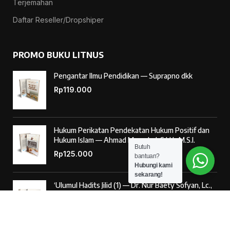
Terjemahan
Daftar Reseller/Dropshiper
PROMO BUKU LITNUS
Pengantar Ilmu Pendidikan — Suprapno dkk
Rp
119.000
Hukum Perikatan Pendekatan Hukum Positif dan
Hukum Islam — Ahmad Musadad, S.H.I., M.S.I.
Butuh
Rp
125.000
bantuan?
Hubungi kami
sekarang!
‘Ulumul Hadits Jilid (1) — Dr. Nur Baety Sofyan, Lc.,
M.A.
Rp
138.000