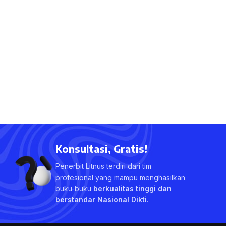
Konsultasi, Gratis!
Penerbit Litnus terdiri dari tim
profesional yang mampu menghasilkan
buku-buku
berkualitas tinggi dan
berstandar Nasional Dikti
.