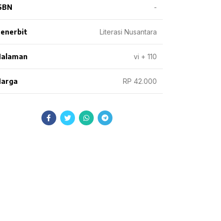
SBN
-
enerbit
Literasi Nusantara
Halaman
vi + 110
arga
RP 42.000