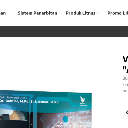
nan
Sistem Penerbitan
Produk Litnus
Promo Li
V
"
Bu
ki
pe
K