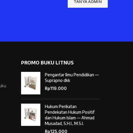
TANYA ADMIN
PROMO BUKU LITNUS
Pengantar Ilmu Pendidikan —
Suprapno dkk
Buku
Rp
119.000
Hukum Perikatan
Pendekatan Hukum Positif
dan Hukum Islam — Ahmad
Musadad, S.H.I., M.S.I.
i
Rp
125.000