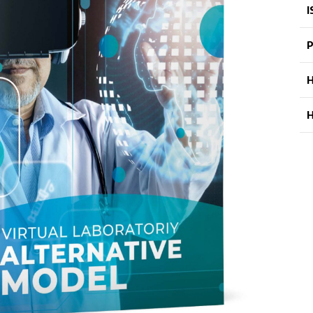
I
P
H