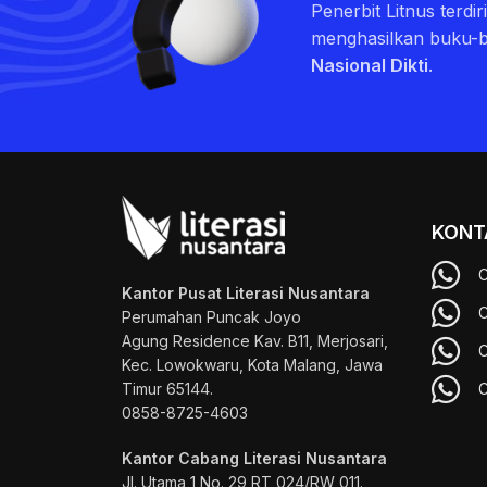
Penerbit Litnus terdi
menghasilkan buku-
Nasional Dikti
.
KONT
C
Kantor Pusat Literasi Nusantara
C
Perumahan Puncak Joyo
Agung
Residence Kav. B11, Merjosari,
C
Kec. Lowokwaru, Kota Malang, Jawa
Timur 65144.
C
0858-8725-4603
Kantor Cabang Literasi Nusantara
Jl. Utama 1 No. 29 RT 024/RW 011.