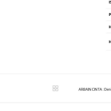
I
P
H
ARBAIN CINTA : Deng