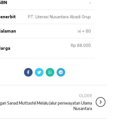
SBN
-
enerbit
PT. Literasi Nusantara Abadi Grup
Halaman
vi + 60
Rp 88.000
arga
OLDER
an Sanad Muttashil Melalu Jalur periwayatan Ulama
Nusantara