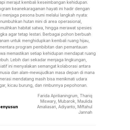
tapi merajut kembali keseimbangan kehidupan.
ogram keanekaragaman hayati ini hadir dengan
si menjaga pesona bumi melalui langkah nyata:
numbuhkan hutan mini di area operasional,
mulihkan habitat satwa, hingga merawat spesies
ngka agar tetap lestari. Berbagai pohon berbuah
tanam untuk menghidupkan kembali ruang hijau,
mentara program pembibitan dan pemantauan
twa memastikan setiap kehidupan mendapat ruang
mbuh. Lebih dari sekadar menjaga lingkungan,
isiatif ini menyalakan semangat kolaborasi antara
nusia dan alam-mewujudkan masa depan di mana
nerasi mendatang masih bisa menikmati udara
gar, kicau burung, dan rimbunnya pepohonan.
Farida Aprilianingrum, Thariq
Miswary, Mubarok, Maulida
enyusun
Amaliasari, Adiyanto, Miftahul
Jannah