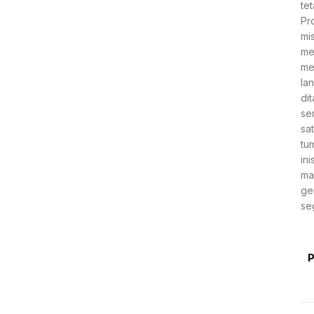
te
Pr
mi
me
me
la
di
se
sa
tu
in
ma
ge
se
P