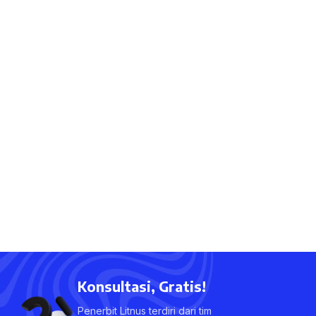
Konsultasi, Gratis!
Penerbit Litnus terdiri dari tim