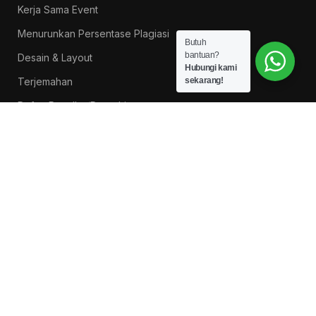
Kerja Sama Event
Menurunkan Persentase Plagiasi
Butuh
bantuan?
Desain & Layout
Hubungi kami
Terjemahan
sekarang!
Daftar Reseller/Dropshiper
PROMO BUKU LITNUS
Pengantar Ilmu Pendidikan — Suprapno dkk
Rp
119.000
Hukum Perikatan Pendekatan Hukum Positif dan
Hukum Islam — Ahmad Musadad, S.H.I., M.S.I.
Rp
125.000