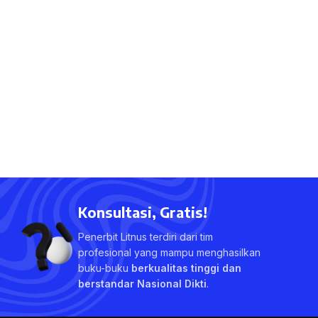
Konsultasi, Gratis!
Penerbit Litnus terdiri dari tim
profesional yang mampu menghasilkan
buku-buku
berkualitas tinggi dan
berstandar Nasional Dikti
.