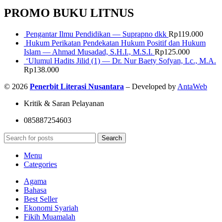
PROMO BUKU LITNUS
Pengantar Ilmu Pendidikan — Suprapno dkk
Rp
119.000
Hukum Perikatan Pendekatan Hukum Positif dan Hukum
Islam — Ahmad Musadad, S.H.I., M.S.I.
Rp
125.000
‘Ulumul Hadits Jilid (1) — Dr. Nur Baety Sofyan, Lc., M.A.
Rp
138.000
© 2026
Penerbit Literasi Nusantara
– Developed by
AntaWeb
Kritik & Saran Pelayanan
085887254603
Search
Menu
Categories
Agama
Bahasa
Best Seller
Ekonomi Syariah
Fikih Muamalah