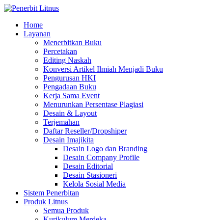
Home
Layanan
Menerbitkan Buku
Percetakan
Editing Naskah
Konversi Artikel Ilmiah Menjadi Buku
Pengurusan HKI
Pengadaan Buku
Kerja Sama Event
Menurunkan Persentase Plagiasi
Desain & Layout
Terjemahan
Daftar Reseller/Dropshiper
Desain Imajikita
Desain Logo dan Branding
Desain Company Profile
Desain Editorial
Desain Stasioneri
Kelola Sosial Media
Sistem Penerbitan
Produk Litnus
Semua Produk
Kurikulum Merdeka