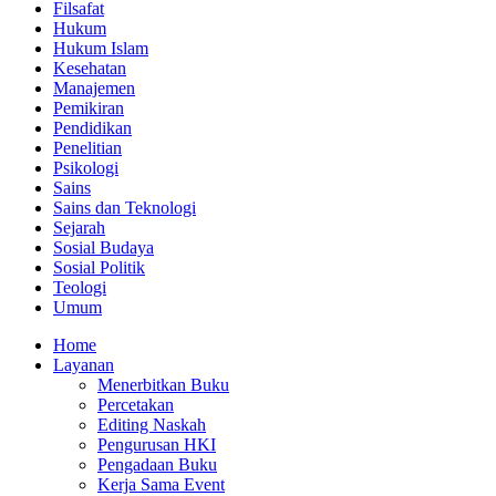
Filsafat
Hukum
Hukum Islam
Kesehatan
Manajemen
Pemikiran
Pendidikan
Penelitian
Psikologi
Sains
Sains dan Teknologi
Sejarah
Sosial Budaya
Sosial Politik
Teologi
Umum
Home
Layanan
Menerbitkan Buku
Percetakan
Editing Naskah
Pengurusan HKI
Pengadaan Buku
Kerja Sama Event