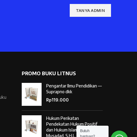
TANYA ADMIN
PROMO BUKU LITNUS
Pengantar Ilmu Pendidikan —
Suprapno dkk
Buku
Rp
119.000
Hukum Perikatan
Pendekatan Hukum Positif
dan Hukum Islam — Ahmad
Butuh
Musadad, S.H.I., M.S.I.
bantuan?