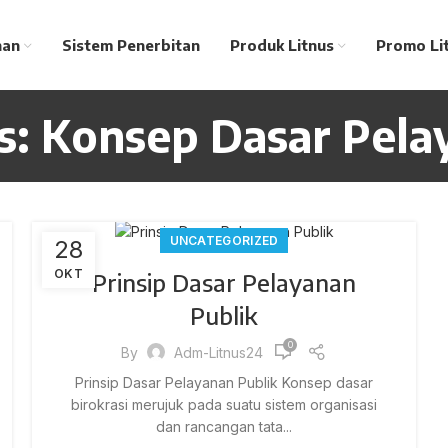
nan
Sistem Penerbitan
Produk Litnus
Promo Li
s: Konsep Dasar Pela
UNCATEGORIZED
28
OKT
Prinsip Dasar Pelayanan
Publik
0
By
Adm-Litnus24
Prinsip Dasar Pelayanan Publik Konsep dasar
birokrasi merujuk pada suatu sistem organisasi
dan rancangan tata...