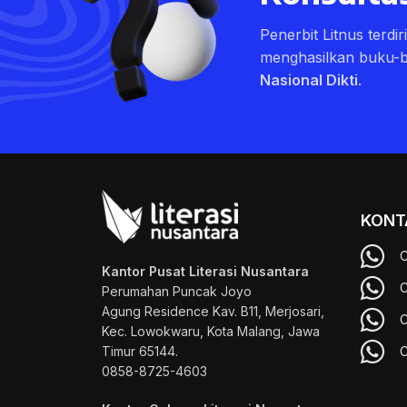
Penerbit Litnus terdi
menghasilkan buku-
Nasional Dikti
.
KONT
C
Kantor Pusat Literasi Nusantara
C
Perumahan Puncak Joyo
Agung
Residence Kav. B11, Merjosari,
C
Kec. Lowokwaru, Kota Malang, Jawa
Timur 65144.
C
0858-8725-4603