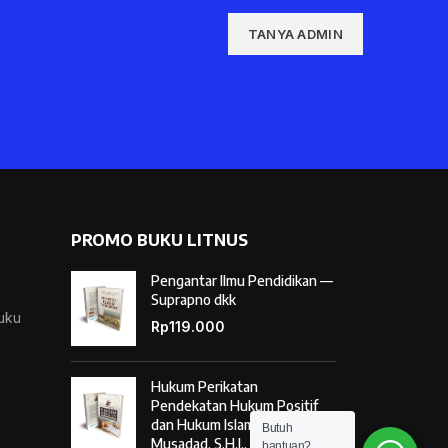
TANYA ADMIN
PROMO BUKU LITNUS
Pengantar Ilmu Pendidikan —
Suprapno dkk
Buku
Rp
119.000
Hukum Perikatan
Pendekatan Hukum Positif
dan Hukum Islam — Ahmad
Butuh
Musadad, S.H.I., M.S.I.
bantuan?