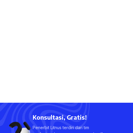
Konsultasi, Gratis!
Penerbit Litnus terdiri dari tim