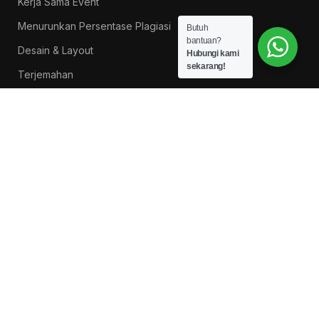
Kerja Sama Event
Menurunkan Persentase Plagiasi
Butuh
bantuan?
Desain & Layout
Hubungi kami
sekarang!
Terjemahan
Daftar Reseller/Dropshiper
PROMO BUKU LITNUS
Pengantar Ilmu Pendidikan — Suprapno dkk
Rp
119.000
Hukum Perikatan Pendekatan Hukum Positif dan
Hukum Islam — Ahmad Musadad, S.H.I., M.S.I.
Rp
125.000