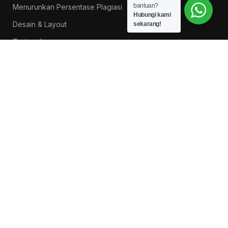
bantuan?
Menurunkan Persentase Plagiasi
Hubungi kami
Desain & Layout
sekarang!
Terjemahan
Daftar Reseller/Dropshiper
PROMO BUKU LITNUS
Pengantar Ilmu Pendidikan — Suprapno dkk
Rp
119.000
Hukum Perikatan Pendekatan Hukum Positif dan
Hukum Islam — Ahmad Musadad, S.H.I., M.S.I.
Rp
125.000
‘Ulumul Hadits Jilid (1) — Dr. Nur Baety Sofyan, Lc.,