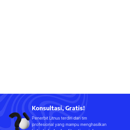
Konsultasi, Gratis!
Penerbit Litnus terdiri dari tim
profesional yang mampu menghasilkan