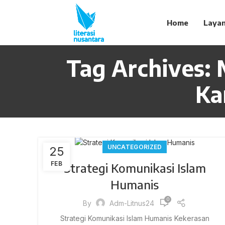
Home
Laya
Tag Archives:
Ka
UNCATEGORIZED
25
FEB
Strategi Komunikasi Islam
Humanis
0
By
Adm-Litnus24
Strategi Komunikasi Islam Humanis Kekerasan