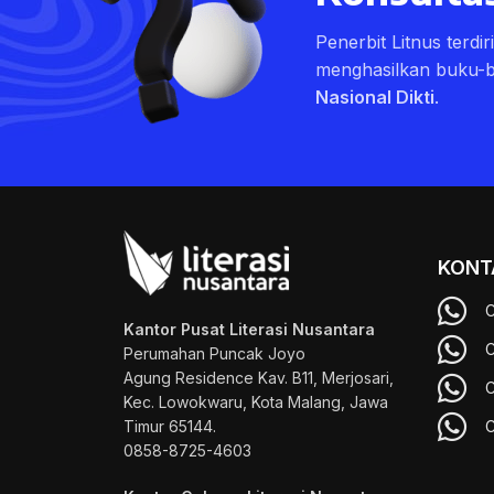
Penerbit Litnus terdi
menghasilkan buku-
Nasional Dikti
.
KONT
C
Kantor Pusat Literasi Nusantara
C
Perumahan Puncak Joyo
Agung
Residence Kav. B11, Merjosari,
C
Kec. Lowokwaru, Kota Malang, Jawa
Timur 65144.
C
0858-8725-4603