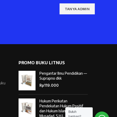
TANYA ADMIN
PROMO BUKU LITNUS
Pengantar Ilmu Pendidikan —
Suprapno dkk
Buku
Rp
119.000
Hukum Perikatan
Pendekatan Hukum Positif
dan Hukum Islam — Ahmad
Butuh
Musadad, S.H.I., M.S.I.
bantuan?