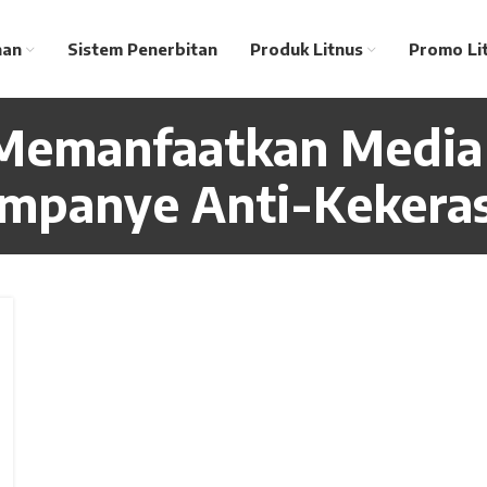
nan
Sistem Penerbitan
Produk Litnus
Promo Li
 Memanfaatkan Medi
mpanye Anti-Kekera