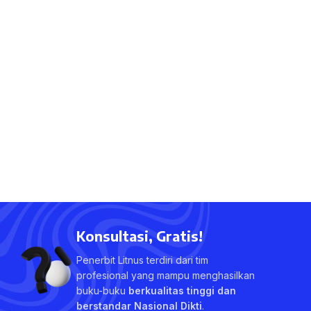
Konsultasi, Gratis!
Penerbit Litnus terdiri dari tim
profesional yang mampu menghasilkan
buku-buku
berkualitas tinggi dan
berstandar Nasional Dikti
.