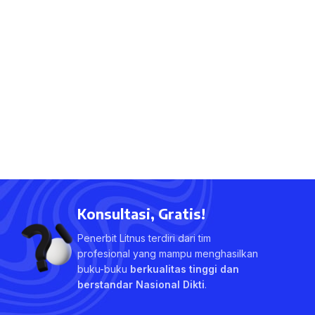
Konsultasi, Gratis!
Penerbit Litnus terdiri dari tim
profesional yang mampu menghasilkan
buku-buku
berkualitas tinggi dan
berstandar Nasional Dikti
.