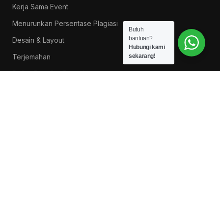
Kerja Sama Event
Menurunkan Persentase Plagiasi
Butuh
bantuan?
Desain & Layout
Hubungi kami
Terjemahan
sekarang!
Daftar Reseller/Dropshiper
PROMO BUKU LITNUS
Pengantar Ilmu Pendidikan — Suprapno dkk
Rp
119.000
Hukum Perikatan Pendekatan Hukum Positif dan
Hukum Islam — Ahmad Musadad, S.H.I., M.S.I.
Rp
125.000