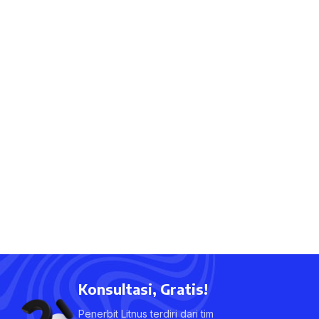
Konsultasi, Gratis!
Penerbit Litnus terdiri dari tim