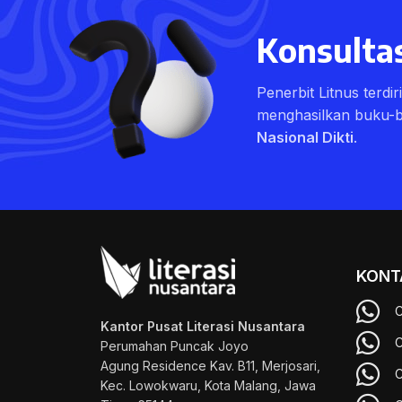
Konsultas
Penerbit Litnus terdi
menghasilkan buku-
Nasional Dikti
.
KONT
C
Kantor Pusat Literasi Nusantara
C
Perumahan Puncak Joyo
Agung
Residence Kav. B11, Merjosari,
C
Kec. Lowokwaru, Kota Malang, Jawa