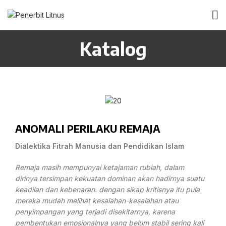
Katalog
ANOMALI PERILAKU REMAJA
Dialektika Fitrah Manusia dan Pendidikan Islam
Remaja masih mempunyai ketajaman rubiah, dalam
dirinya tersimpan kekuatan dominan akan hadirnya suatu
keadilan dan kebenaran. dengan sikap kritisnya itu pula
mereka mudah melihat kesalahan-kesalahan atau
penyimpangan yang terjadi disekitarnya, karena
pembentukan emosionalnya yang belum stabil sering kali