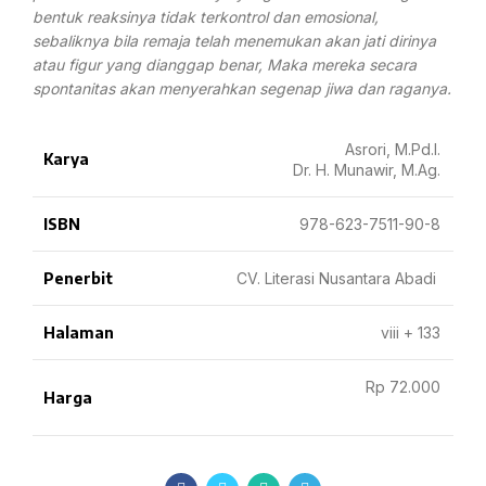
bentuk reaksinya tidak terkontrol dan emosional,
sebaliknya
bila remaja telah menemukan akan jati dirinya
atau figur
yang dianggap benar, Maka mereka secara
spontanitas akan
menyerahkan segenap jiwa dan raganya.
Asrori, M.Pd.I.
Karya
Dr. H. Munawir, M.Ag.
ISBN
978-623-7511-90-8
Penerbit
CV. Literasi Nusantara Abadi
Halaman
viii + 133
Rp 72.000
Harga