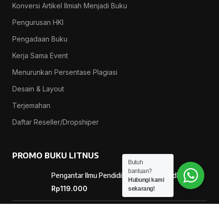
Konversi Artikel Ilmiah Menjadi Buku
Pengurusan HKI
Pengadaan Buku
Kerja Sama Event
Menurunkan Persentase Plagiasi
Desain & Layout
Terjemahan
Daftar Reseller/Dropshiper
PROMO BUKU LITNUS
Butuh
bantuan?
Pengantar Ilmu Pendidikan — Suprapno dkk
Hubungi kami
Rp
119.000
sekarang!
Hukum Perikatan Pendekatan Hukum Positif dan