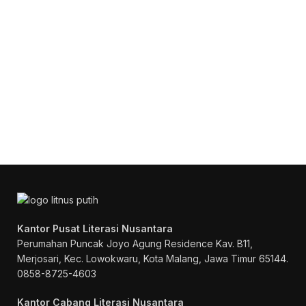
Konsultasi, Gratis!
Penerbit Litnus terdiri dari tim
profesional yang mampu menghasilkan
buku-buku
berkualitas tinggi dan
berstandar Nasional Dikti
.
Kantor Pusat Literasi Nusantara
Perumahan Puncak Joyo Agung
Residence Kav. B11,
Merjosari, Kec. Lowokwaru, Kota Malang, Jawa Timur 65144.
0858-8725-4603
Kantor Cabang Literasi Nusantara