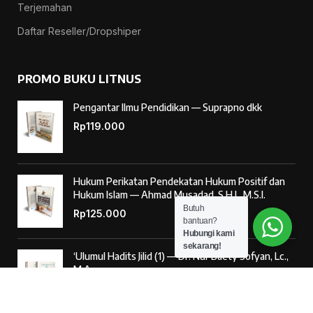
Terjemahan
Daftar Reseller/Dropshiper
PROMO BUKU LITNUS
Pengantar Ilmu Pendidikan — Suprapno dkk
Rp
119.000
Hukum Perikatan Pendekatan Hukum Positif dan
Hukum Islam — Ahmad Musadad, S.H.I., M.S.I.
Butuh
Rp
125.000
bantuan?
Hubungi kami
sekarang!
‘Ulumul Hadits Jilid (1) — Dr. Nur Baety Sofyan, Lc.,
M.A.
Rp
138.000