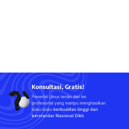
Konsultasi, Gratis!
Penerbit Litnus terdiri dari tim
profesional yang mampu menghasilkan
buku-buku
berkualitas tinggi dan
berstandar Nasional Dikti
.