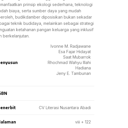
manfaatkan prinsip ekologi sederhana, teknologi
ndah biaya, serta sumber daya yang mudah
peroleh, budikdamber diposisikan bukan sekadar
bagai teknik budidaya, melainkan sebagai strategi
nguatan ketahanan pangan keluarga yang inklusif
n berkelanjutan.
Ivonne M. Radjawane
Esa Fajar Hidayat
Saat Mubarrok
enyusun
Rhochmad Wahyu Illahi
Hadiana
Jeny E. Tambunan
SBN
enerbit
CV Literasi Nusantara Abadi
Halaman
viii + 122