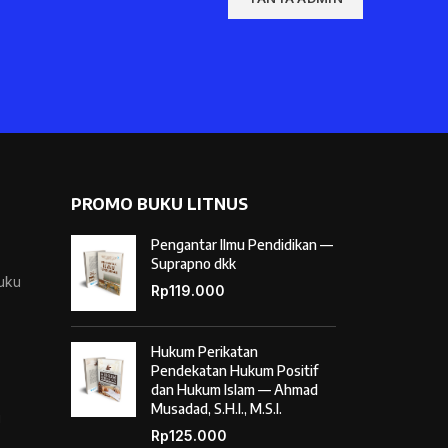
PROMO BUKU LITNUS
Pengantar Ilmu Pendidikan —
Suprapno dkk
Buku
Rp
119.000
Hukum Perikatan
Pendekatan Hukum Positif
dan Hukum Islam — Ahmad
Musadad, S.H.I., M.S.I.
i
Rp
125.000