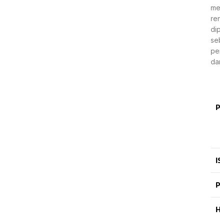
me
re
di
se
pe
da
P
I
P