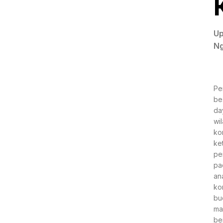
Up
N
Pe
be
da
wi
ko
ke
pe
pa
an
ko
bu
ma
be