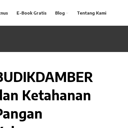
tnus
E-Book Gratis
Blog
Tentang Kami
BUDIKDAMBER
dan Ketahanan
Pangan