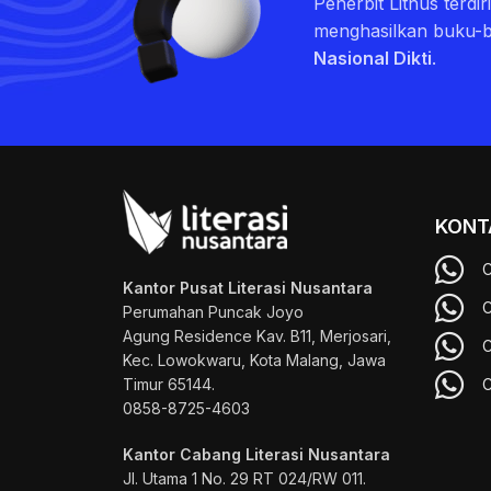
Penerbit Litnus terdi
menghasilkan buku-
Nasional Dikti
.
KONT
C
Kantor Pusat Literasi Nusantara
C
Perumahan Puncak Joyo
Agung
Residence Kav. B11, Merjosari,
C
Kec. Lowokwaru, Kota Malang, Jawa
Timur 65144.
C
0858-8725-4603
Kantor Cabang Literasi Nusantara
Jl. Utama 1 No. 29 RT 024/RW 011.