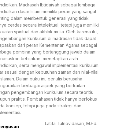
ndidikan. Madrasah Ibtidaiyah sebagai lembaga
ndidikan dasar Islam memiliki peran yang sangat
nting dalam membentuk generasi yang tidak
nya cerdas secara intelektual, tetapi juga memiliki
kuatan spiritual dan akhlak mulia. Oleh karena itu,
ngembangan kurikulum di madrasah tidak dapat
lepaskan dari peran Kementerian Agama sebagai
mbaga pembina yang bertanggung jawab dalam
rumuskan kebijakan, menetapkan arah
ndidikan, serta mengawal implementasi kurikulum
ar sesuai dengan kebutuhan zaman dan nilai-nilai
islaman. Dalam buku ini, penulis berusaha
nguraikan berbagai aspek yang berkaitan
ngan pengembangan kurikulum secara teoritis
upun praktis. Pembahasan tidak hanya berfokus
da konsep, tetapi juga pada strategi dan
plementasi.
Latifa Tulnovidasari, M.Pd.
enyusun