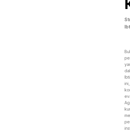
St
Ib
Bu
pe
ya
da
Ib
in
ko
ev
Ag
ku
me
pe
in