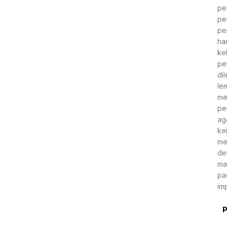
pe
pe
pe
ha
ke
pe
di
le
me
pe
ag
ke
me
de
ma
pa
im
P