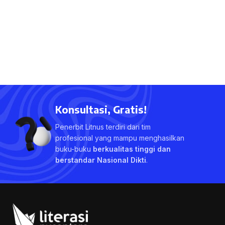
Konsultasi, Gratis!
Penerbit Litnus terdiri dari tim
profesional yang mampu menghasilkan
buku-buku
berkualitas tinggi dan
berstandar Nasional Dikti
.