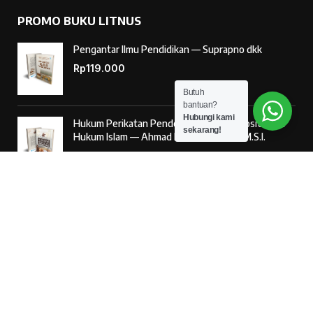
PROMO BUKU LITNUS
Pengantar Ilmu Pendidikan — Suprapno dkk
Rp
119.000
Butuh
bantuan?
Hubungi kami
Hukum Perikatan Pendekatan Hukum Positif dan
sekarang!
Hukum Islam — Ahmad Musadad, S.H.I., M.S.I.
Rp
125.000
‘Ulumul Hadits Jilid (1) — Dr. Nur Baety Sofyan, Lc.,
M.A.
Rp
138.000
© 2026
Penerbit Literasi Nusantara
– Developed by
AntaWeb