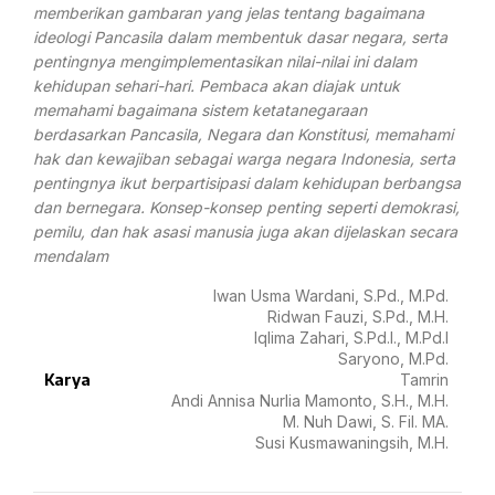
memberikan gambaran yang jelas tentang bagaimana
ideologi Pancasila dalam membentuk dasar negara, serta
pentingnya mengimplementasikan nilai-nilai ini dalam
kehidupan sehari-hari. Pembaca akan diajak untuk
memahami bagaimana sistem ketatanegaraan
berdasarkan Pancasila, Negara dan Konstitusi, memahami
hak dan kewajiban sebagai warga negara Indonesia, serta
pentingnya ikut berpartisipasi dalam kehidupan berbangsa
dan bernegara. Konsep-konsep penting seperti demokrasi,
pemilu, dan hak asasi manusia juga akan dijelaskan secara
mendalam
Iwan Usma Wardani, S.Pd., M.Pd.
Ridwan Fauzi, S.Pd., M.H.
Iqlima Zahari, S.Pd.I., M.Pd.I
Saryono, M.Pd.
Karya
Tamrin
Andi Annisa Nurlia Mamonto, S.H., M.H.
M. Nuh Dawi, S. Fil. MA.
Susi Kusmawaningsih, M.H.