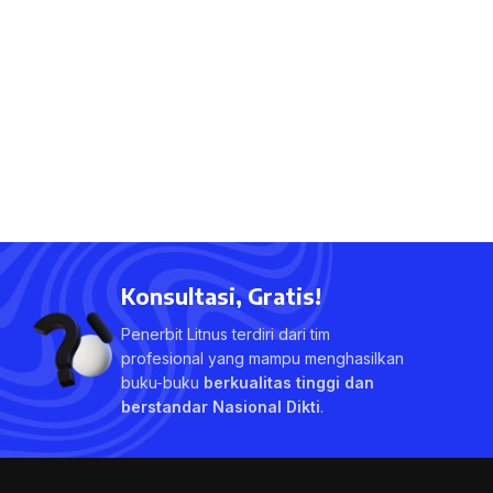
Konsultasi, Gratis!
Penerbit Litnus terdiri dari tim
profesional yang mampu menghasilkan
buku-buku
berkualitas tinggi dan
berstandar Nasional Dikti
.