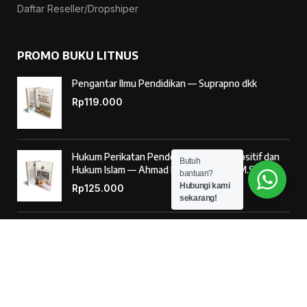
Daftar Reseller/Dropshiper
PROMO BUKU LITNUS
Pengantar Ilmu Pendidikan — Suprapno dkk
Rp
119.000
Hukum Perikatan Pendekatan Hukum Positif dan
Butuh
Hukum Islam — Ahmad Musadad, S.H.I., M.S.I.
bantuan?
Hubungi kami
Rp
125.000
sekarang!
‘Ulumul Hadits Jilid (1) — Dr. Nur Baety Sofyan, Lc.,
M.A.
Rp
138.000