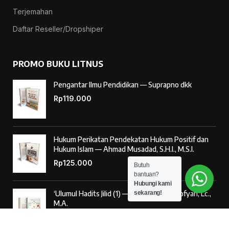
Terjemahan
Daftar Reseller/Dropshiper
PROMO BUKU LITNUS
Pengantar Ilmu Pendidikan — Suprapno dkk
Rp
119.000
Hukum Perikatan Pendekatan Hukum Positif dan
Hukum Islam — Ahmad Musadad, S.H.I., M.S.I.
Rp
125.000
Butuh
bantuan?
Hubungi kami
sekarang!
‘Ulumul Hadits Jilid (1) — Dr. Nur Baety Sofyan, Lc.,
M.A.
Rp
138.000