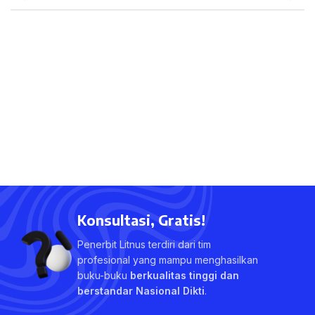
Konsultasi, Gratis!
Penerbit Litnus terdiri dari tim
profesional yang mampu menghasilkan
buku-buku
berkualitas tinggi dan
berstandar Nasional Dikti
.