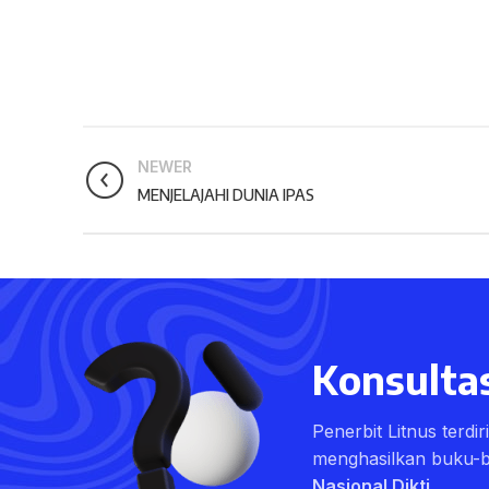
NEWER
MENJELAJAHI DUNIA IPAS
Konsultas
Penerbit Litnus terdi
menghasilkan buku-
Nasional Dikti
.