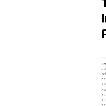
Bu
me
pe
se
pe
ef
ku
ke
ke
pe