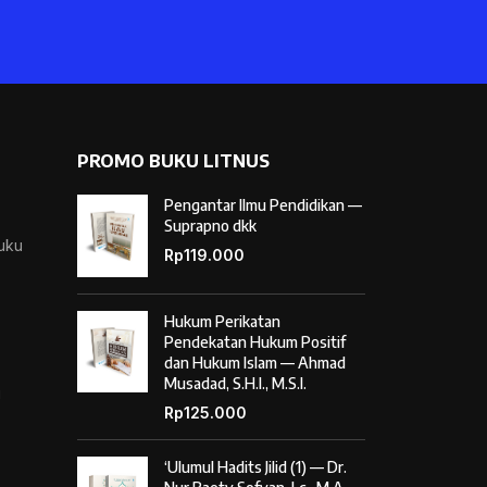
PROMO BUKU LITNUS
Pengantar Ilmu Pendidikan —
Suprapno dkk
Buku
Rp
119.000
Hukum Perikatan
Pendekatan Hukum Positif
dan Hukum Islam — Ahmad
Musadad, S.H.I., M.S.I.
i
Rp
125.000
‘Ulumul Hadits Jilid (1) — Dr.