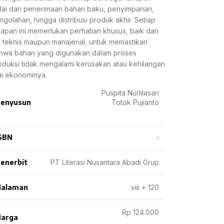
lai dari penerimaan bahan baku, penyimpanan,
ngolahan, hingga distribusi produk akhir. Setiap
hapan ini memerlukan perhatian khusus, baik dari
si teknis maupun manajerial, untuk memastikan
hwa bahan yang digunakan dalam proses
oduksi tidak mengalami kerusakan atau kehilangan
lai ekonominya.
Puspita Nurlilasari
enyusun
Totok Pujianto
SBN
-
enerbit
PT Literasi Nusantara Abadi Grup
Halaman
viii + 120
Rp 124.000
arga