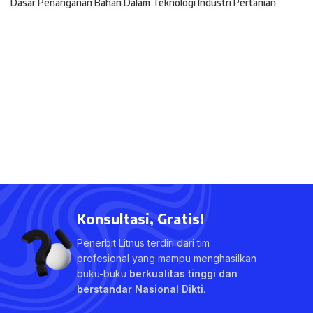
Dasar Penanganan Bahan Dalam Teknologi Industri Pertanian
Konsultasi, Gratis!
Penerbit Litnus terdiri dari tim
profesional yang mampu menghasilkan
buku-buku
berkualitas tinggi dan
berstandar Nasional Dikti
.