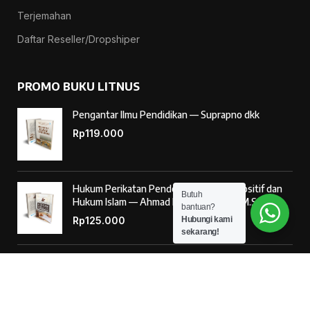
Terjemahan
Daftar Reseller/Dropshiper
PROMO BUKU LITNUS
Pengantar Ilmu Pendidikan — Suprapno dkk
Rp
119.000
Hukum Perikatan Pendekatan Hukum Positif dan
Butuh
Hukum Islam — Ahmad Musadad, S.H.I., M.S.I.
bantuan?
Rp
125.000
Hubungi kami
sekarang!
‘Ulumul Hadits Jilid (1) — Dr. Nur Baety Sofyan, Lc.,
M.A.
Rp
138.000