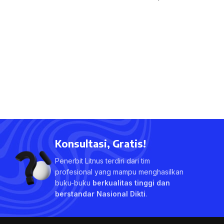
Konsultasi, Gratis!
Penerbit Litnus terdiri dari tim
profesional yang mampu menghasilkan
buku-buku
berkualitas tinggi dan
berstandar Nasional Dikti
.