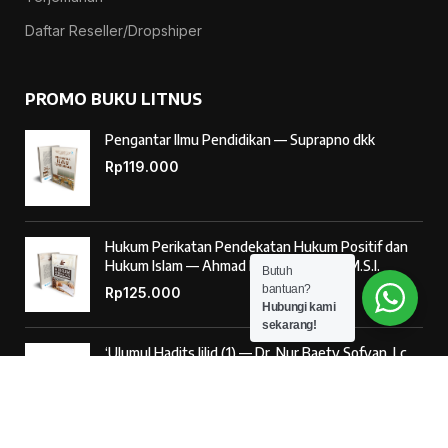
Daftar Reseller/Dropshiper
PROMO BUKU LITNUS
Pengantar Ilmu Pendidikan — Suprapno dkk
Rp
119.000
Hukum Perikatan Pendekatan Hukum Positif dan
Hukum Islam — Ahmad Musadad, S.H.I., M.S.I.
Butuh
bantuan?
Rp
125.000
Hubungi kami
sekarang!
‘Ulumul Hadits Jilid (1) — Dr. Nur Baety Sofyan, Lc.,
M.A.
Rp
138.000