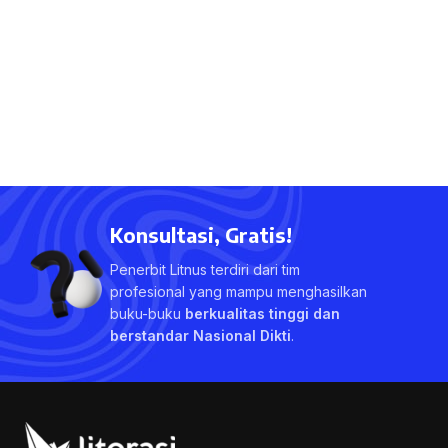
Konsultasi, Gratis!
Penerbit Litnus terdiri dari tim
profesional yang mampu menghasilkan
buku-buku
berkualitas tinggi dan
berstandar Nasional Dikti
.