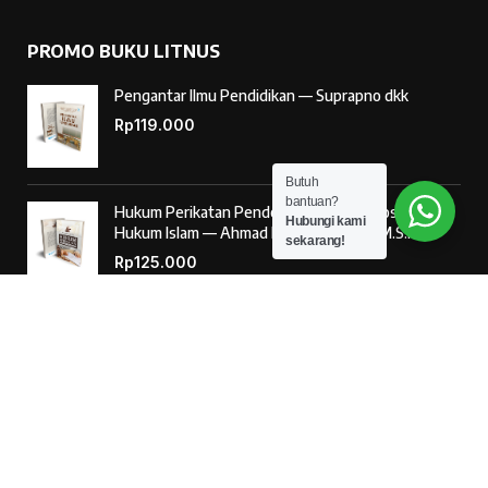
PROMO BUKU LITNUS
Pengantar Ilmu Pendidikan — Suprapno dkk
Rp
119.000
Butuh
bantuan?
Hukum Perikatan Pendekatan Hukum Positif dan
Hubungi kami
Hukum Islam — Ahmad Musadad, S.H.I., M.S.I.
sekarang!
Rp
125.000
‘Ulumul Hadits Jilid (1) — Dr. Nur Baety Sofyan, Lc.,
M.A.
Rp
138.000
© 2026
Penerbit Literasi Nusantara
– Developed by
AntaWeb