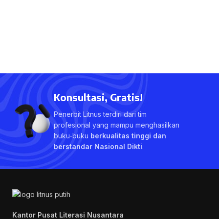
Konsultasi, Gratis!
Penerbit Litnus terdiri dari tim
profesional yang mampu menghasilkan
buku-buku
berkualitas tinggi dan
berstandar Nasional Dikti
.
Kantor Pusat Literasi Nusantara