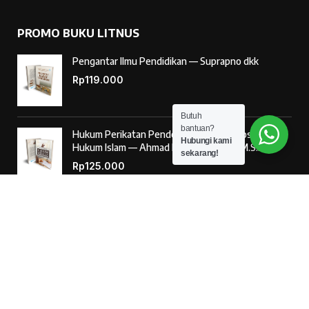
PROMO BUKU LITNUS
Pengantar Ilmu Pendidikan — Suprapno dkk
Rp
119.000
Butuh
bantuan?
Hukum Perikatan Pendekatan Hukum Positif dan
Hubungi kami
Hukum Islam — Ahmad Musadad, S.H.I., M.S.I.
sekarang!
Rp
125.000
‘Ulumul Hadits Jilid (1) — Dr. Nur Baety Sofyan, Lc.,
M.A.
Rp
138.000
© 2026
Penerbit Literasi Nusantara
– Developed by
AntaWeb