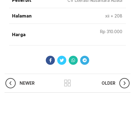
Penerbit
CV Literasi Nusantara Abadi
Halaman
xii + 208
Rp 310.000
Harga
NEWER
OLDER