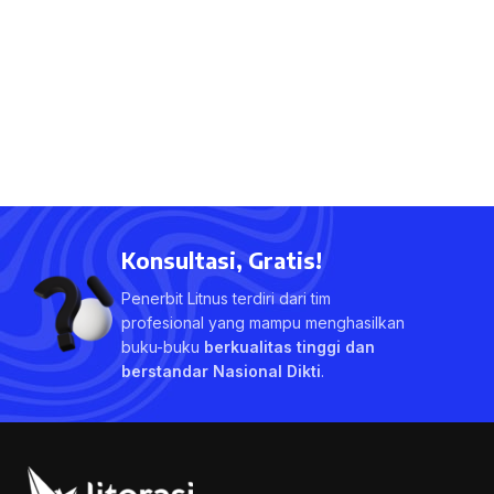
Konsultasi, Gratis!
Penerbit Litnus terdiri dari tim
profesional yang mampu menghasilkan
buku-buku
berkualitas tinggi dan
berstandar Nasional Dikti
.