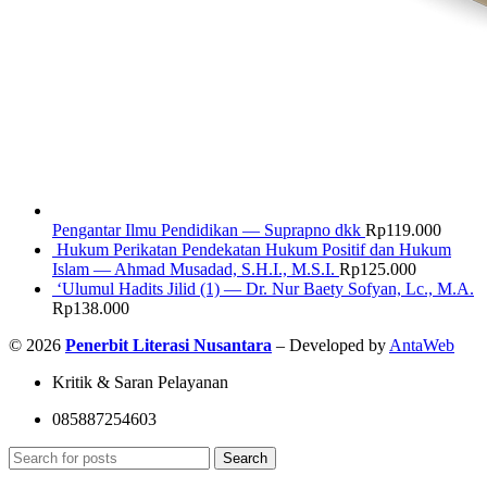
Pengantar Ilmu Pendidikan — Suprapno dkk
Rp
119.000
Hukum Perikatan Pendekatan Hukum Positif dan Hukum
Islam — Ahmad Musadad, S.H.I., M.S.I.
Rp
125.000
‘Ulumul Hadits Jilid (1) — Dr. Nur Baety Sofyan, Lc., M.A.
Rp
138.000
© 2026
Penerbit Literasi Nusantara
– Developed by
AntaWeb
Kritik & Saran Pelayanan
085887254603
Search