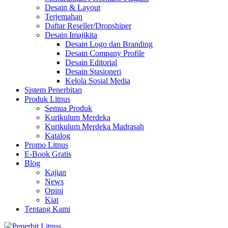
Desain & Layout
Terjemahan
Daftar Reseller/Dropshiper
Desain Imajikita
Desain Logo dan Branding
Desain Company Profile
Desain Editorial
Desain Stasioneri
Kelola Sosial Media
Sistem Penerbitan
Produk Litnus
Semua Produk
Kurikulum Merdeka
Kurikulum Merdeka Madrasah
Katalog
Promo Litnus
E-Book Gratis
Blog
Kajian
News
Opini
Kiat
Tentang Kami