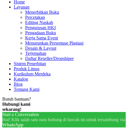
Home
Layanan
Menerbitkan Buku
Percetakan
Editing Naskah
Pengurusan HKI
Pengadaan Buku
Kerja Sama Event
Menurunkan Persentase Plagiasi
Desain & Layout
Terjemahan
Daftar Reseller/Dropshiper
Sistem Penerbitan
Produk Litnus
Kurikulum Merdeka
Katalog
Blog
Tentang Kami
Butuh bantuan?
Hubungi kami
sekarang!
Start a Conversation
Hai! Klik salah satu nara hubung di bawah ini untuk tersambung via
WhatsApp