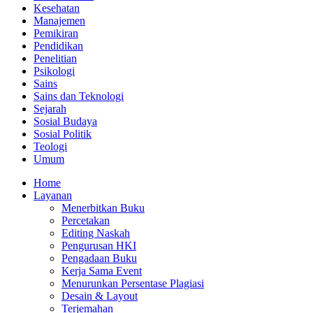
Kesehatan
Manajemen
Pemikiran
Pendidikan
Penelitian
Psikologi
Sains
Sains dan Teknologi
Sejarah
Sosial Budaya
Sosial Politik
Teologi
Umum
Home
Layanan
Menerbitkan Buku
Percetakan
Editing Naskah
Pengurusan HKI
Pengadaan Buku
Kerja Sama Event
Menurunkan Persentase Plagiasi
Desain & Layout
Terjemahan