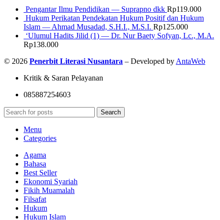
Pengantar Ilmu Pendidikan — Suprapno dkk
Rp
119.000
Hukum Perikatan Pendekatan Hukum Positif dan Hukum
Islam — Ahmad Musadad, S.H.I., M.S.I.
Rp
125.000
‘Ulumul Hadits Jilid (1) — Dr. Nur Baety Sofyan, Lc., M.A.
Rp
138.000
© 2026
Penerbit Literasi Nusantara
– Developed by
AntaWeb
Kritik & Saran Pelayanan
085887254603
Search
Menu
Categories
Agama
Bahasa
Best Seller
Ekonomi Syariah
Fikih Muamalah
Filsafat
Hukum
Hukum Islam