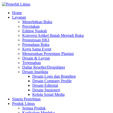
Home
Layanan
Menerbitkan Buku
Percetakan
Editing Naskah
Konversi Artikel Ilmiah Menjadi Buku
Pengurusan HKI
Pengadaan Buku
Kerja Sama Event
Menurunkan Persentase Plagiasi
Desain & Layout
Terjemahan
Daftar Reseller/Dropshiper
Desain Imajikita
Desain Logo dan Branding
Desain Company Profile
Desain Editorial
Desain Stasioneri
Kelola Sosial Media
Sistem Penerbitan
Produk Litnus
Semua Produk
Kurikulum Merdeka