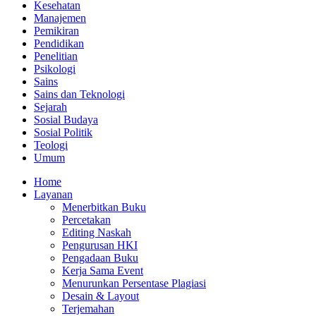
Kesehatan
Manajemen
Pemikiran
Pendidikan
Penelitian
Psikologi
Sains
Sains dan Teknologi
Sejarah
Sosial Budaya
Sosial Politik
Teologi
Umum
Home
Layanan
Menerbitkan Buku
Percetakan
Editing Naskah
Pengurusan HKI
Pengadaan Buku
Kerja Sama Event
Menurunkan Persentase Plagiasi
Desain & Layout
Terjemahan