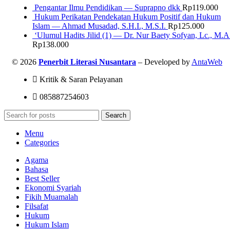
Pengantar Ilmu Pendidikan — Suprapno dkk
Rp
119.000
Hukum Perikatan Pendekatan Hukum Positif dan Hukum
Islam — Ahmad Musadad, S.H.I., M.S.I.
Rp
125.000
‘Ulumul Hadits Jilid (1) — Dr. Nur Baety Sofyan, Lc., M.A
Rp
138.000
© 2026
Penerbit Literasi Nusantara
– Developed by
AntaWeb
Kritik & Saran Pelayanan
085887254603
Search
Menu
Categories
Agama
Bahasa
Best Seller
Ekonomi Syariah
Fikih Muamalah
Filsafat
Hukum
Hukum Islam