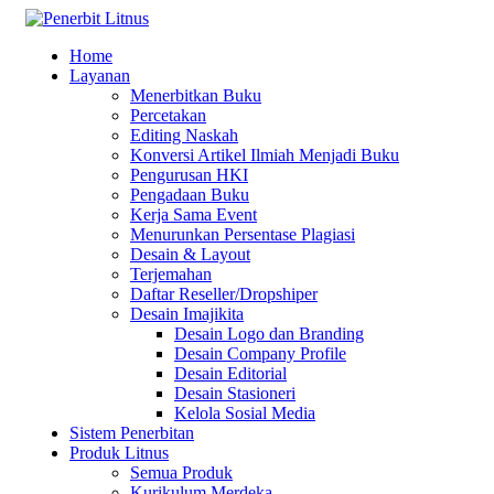
Home
Layanan
Menerbitkan Buku
Percetakan
Editing Naskah
Konversi Artikel Ilmiah Menjadi Buku
Pengurusan HKI
Pengadaan Buku
Kerja Sama Event
Menurunkan Persentase Plagiasi
Desain & Layout
Terjemahan
Daftar Reseller/Dropshiper
Desain Imajikita
Desain Logo dan Branding
Desain Company Profile
Desain Editorial
Desain Stasioneri
Kelola Sosial Media
Sistem Penerbitan
Produk Litnus
Semua Produk
Kurikulum Merdeka