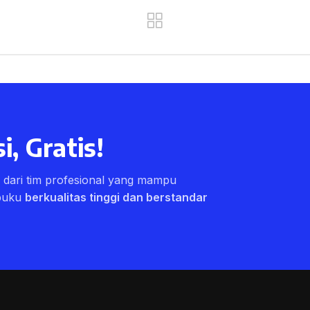
i, Gratis!
ri dari tim profesional yang mampu
buku
berkualitas tinggi dan berstandar