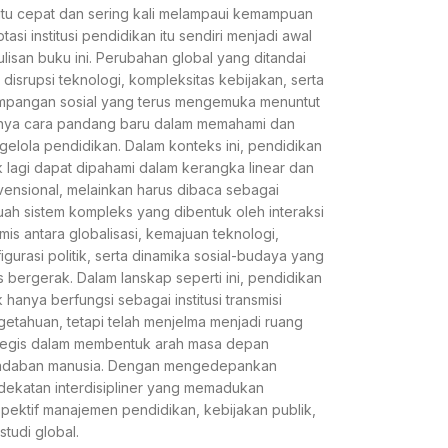
tu cepat dan sering kali melampaui kemampuan
tasi institusi pendidikan itu sendiri menjadi awal
lisan buku ini. Perubahan global yang ditandai
 disrupsi teknologi, kompleksitas kebijakan, serta
mpangan sosial yang terus mengemuka menuntut
nya cara pandang baru dalam memahami dan
elola pendidikan. Dalam konteks ini, pendidikan
k lagi dapat dipahami dalam kerangka linear dan
ensional, melainkan harus dibaca sebagai
ah sistem kompleks yang dibentuk oleh interaksi
mis antara globalisasi, kemajuan teknologi,
igurasi politik, serta dinamika sosial-budaya yang
s bergerak. Dalam lanskap seperti ini, pendidikan
k hanya berfungsi sebagai institusi transmisi
etahuan, tetapi telah menjelma menjadi ruang
tegis dalam membentuk arah masa depan
adaban manusia. Dengan mengedepankan
ekatan interdisipliner yang memadukan
pektif manajemen pendidikan, kebijakan publik,
studi global.