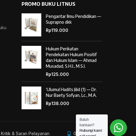
PROMO BUKU LITNUS
Pengantar Ilmu Pendidikan —
Suprapno dkk
Buku
Rp
119.000
Hukum Perikatan
Pendekatan Hukum Positif
dan Hukum Islam — Ahmad
Musadad, S.H.I., M.S.I.
i
Rp
125.000
‘Ulumul Hadits Jilid (1) — Dr.
Nur Baety Sofyan, Lc., M.A.
Rp
138.000
Butuh
bantuan?
Hubungi kami
Kritik & Saran Pelayanan
085887254603