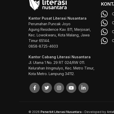
KONT
C
Kantor Pusat Literasi Nusantara
C
Perumahan Puncak Joyo
Agung
Residence Kav. B11, Merjosari,
C
Kec. Lowokwaru, Kota Malang, Jawa
Timur 65144.
C
0858-8725-4603
Kantor Cabang Literasi Nusantara
Jl. Utama 1 No. 29 RT 024/RW 011.
Kelurahan Iringmulyo, Kec. Metro Timur,
Kota Metro. Lampung 34112.
© 2026
Penerbit Literasi Nusantara
– Developed by
Ant