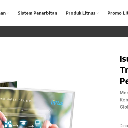
nan
Sistem Penerbitan
Produk Litnus
Promo Li
Is
T
P
Mer
Keb
Glo
Din