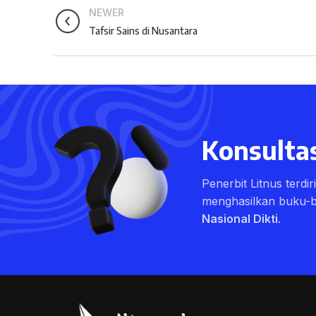
NEWER
Tafsir Sains di Nusantara
Konsultas
Penerbit Litnus terdi
menghasilkan buku-
Nasional Dikti
.