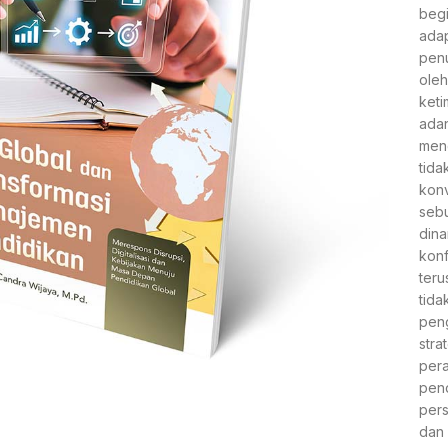
begi
adap
penu
oleh
keti
ada
meng
tida
konv
sebu
dina
konf
teru
tida
peng
stra
per
pend
pers
dan 