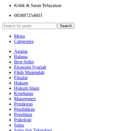
Kritik & Saran Pelayanan
085887254603
Search
Menu
Categories
Agama
Bahasa
Best Seller
Ekonomi Syariah
Fikih Muamalah
Filsafat
Hukum
Hukum Islam
Kesehatan
Manajemen
Pemikiran
Pendidikan
Penelitian
Psikologi
Sains
Sains dan Teknologi