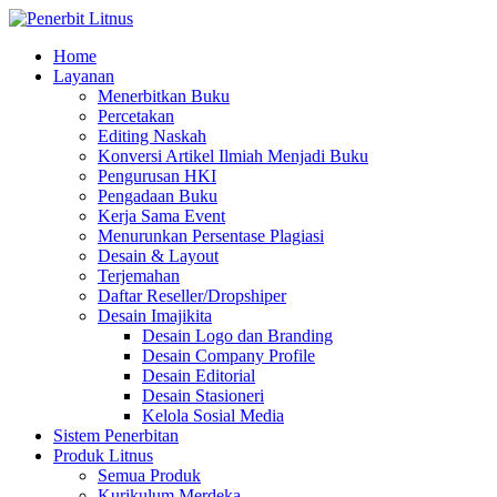
Home
Layanan
Menerbitkan Buku
Percetakan
Editing Naskah
Konversi Artikel Ilmiah Menjadi Buku
Pengurusan HKI
Pengadaan Buku
Kerja Sama Event
Menurunkan Persentase Plagiasi
Desain & Layout
Terjemahan
Daftar Reseller/Dropshiper
Desain Imajikita
Desain Logo dan Branding
Desain Company Profile
Desain Editorial
Desain Stasioneri
Kelola Sosial Media
Sistem Penerbitan
Produk Litnus
Semua Produk
Kurikulum Merdeka