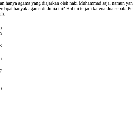
ukan hanya agama yang diajarkan oleh nabi Muhammad saja, namun yang 
erdapat banyak agama di dunia ini? Hal ini terjadi karena dua sebab. P
ah.
m
n
3
i
7
0