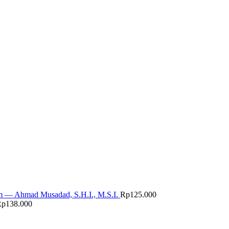
m — Ahmad Musadad, S.H.I., M.S.I.
Rp
125.000
Rp
138.000