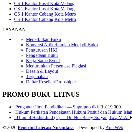
CS 1 Kantor Pusat Kota Malang
CS 2 Kantor Pusat Kota Malang
CS 1 Kantor Cabang Kota Metro
CS 1 Kantor Cabang Kota Metro
LAYANAN
Menerbitkan Buku
Konversi Artikel Ilmiah Menjadi Buku
Pengurusan HKI
Pengadaan Buku
Kerja Sama Event
Menurunkan Persentase Plagiasi
Desain & Layout
Terjemahan
Daftar Reseller/Dropshiper
PROMO BUKU LITNUS
Pengantar Ilmu Pendidikan — Suprapno dkk
Rp
119.000
Hukum Perikatan Pendekatan Hukum Positif dan Hukum Isla
‘Ulumul Hadits Jilid (1) — Dr. Nur Baety Sofyan, Lc., M.A.
© 2026
Penerbit Literasi Nusantara
– Developed by
AntaWeb