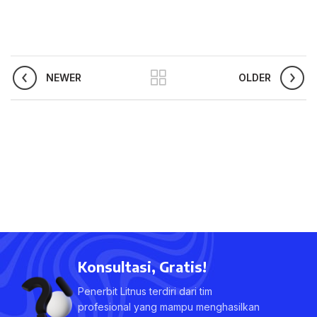
NEWER
OLDER
Konsultasi, Gratis!
Penerbit Litnus terdiri dari tim
profesional yang mampu menghasilkan