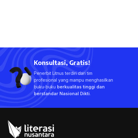
Konsultasi, Gratis!
Penerbit Litnus terdiri dari tim
profesional yang mampu menghasilkan
buku-buku
berkualitas tinggi dan
berstandar Nasional Dikti
.