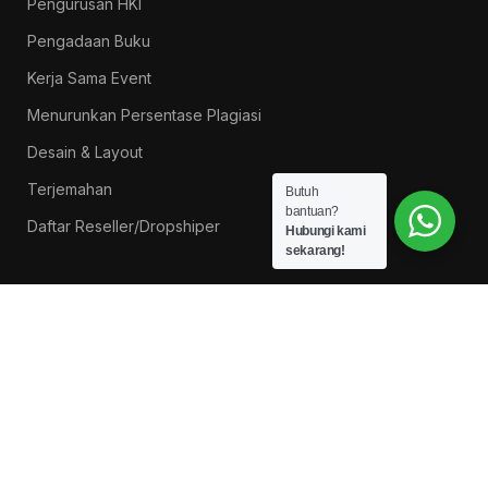
Pengurusan HKI
Pengadaan Buku
Kerja Sama Event
Menurunkan Persentase Plagiasi
Desain & Layout
Terjemahan
Butuh
bantuan?
Daftar Reseller/Dropshiper
Hubungi kami
sekarang!
PROMO BUKU LITNUS
Pengantar Ilmu Pendidikan — Suprapno dkk
Rp
119.000
Hukum Perikatan Pendekatan Hukum Positif dan
Hukum Islam — Ahmad Musadad, S.H.I., M.S.I.