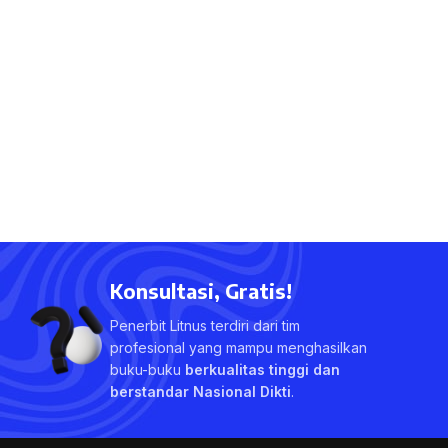
Konsultasi, Gratis!
Penerbit Litnus terdiri dari tim
profesional yang mampu menghasilkan
buku-buku
berkualitas tinggi dan
berstandar Nasional Dikti
.