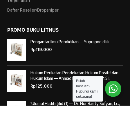
Terjemahan
Daftar Reseller/Dropshiper
PROMO BUKU LITNUS
Pengantar Ilmu Pendidikan — Suprapno dkk
Rp
119.000
Hukum Perikatan Pendekatan Hukum Positif dan
Hukum Islam — Ahmad Musadad, S.H.I., M.S.I.
Butuh
Rp
125.000
bantuan?
Hubungi kami
sekarang!
‘Ulumul Hadits Jilid (1) — Dr. Nur Baety Sofyan, Lc.,
M.A.
Rp
138.000